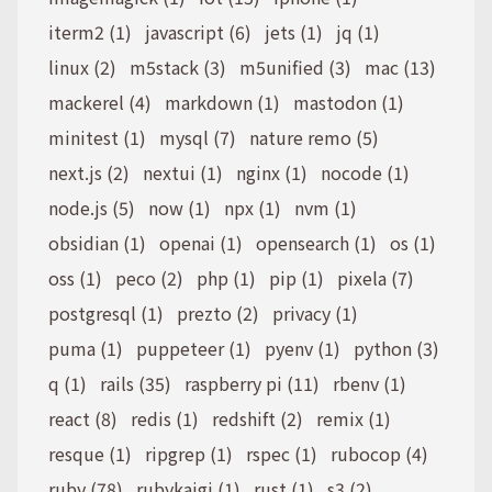
iterm2 (1)
javascript (6)
jets (1)
jq (1)
linux (2)
m5stack (3)
m5unified (3)
mac (13)
mackerel (4)
markdown (1)
mastodon (1)
minitest (1)
mysql (7)
nature remo (5)
next.js (2)
nextui (1)
nginx (1)
nocode (1)
node.js (5)
now (1)
npx (1)
nvm (1)
obsidian (1)
openai (1)
opensearch (1)
os (1)
oss (1)
peco (2)
php (1)
pip (1)
pixela (7)
postgresql (1)
prezto (2)
privacy (1)
puma (1)
puppeteer (1)
pyenv (1)
python (3)
q (1)
rails (35)
raspberry pi (11)
rbenv (1)
react (8)
redis (1)
redshift (2)
remix (1)
resque (1)
ripgrep (1)
rspec (1)
rubocop (4)
ruby (78)
rubykaigi (1)
rust (1)
s3 (2)