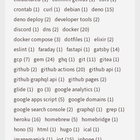
crontab (1)
curl (1)
debian (1)
deno (15)
deno deploy (2)
developer tools (2)
discord (1)
dns (2)
docker (20)
docker compose (3)
dotfiles (1)
elixir (2)
eslint (1)
faraday (1)
fastapi (1)
gatsby (14)
gcp (7)
gem (24)
ghq (1)
git (11)
gitea (1)
github (2)
github actions (20)
github api (1)
github graphql api (1)
github pages (2)
glide (1)
go (3)
google analytics (1)
google apps script (5)
google domains (1)
google search console (2)
graphql (1)
grep (1)
heroku (16)
homebrew (5)
homebridge (1)
hono (5)
html (1)
hugo (1)
ical (1)
imagemagick (1)
iot (15)
iphone (1)