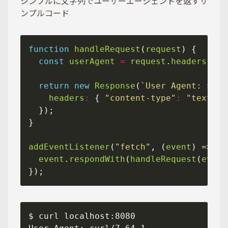
シンプルに文字列でユーザーエージェントを返すサ
ンプルコード
function
handleRequest
(
request
const
userAgent
=
request
.
headers
.
get
return
new
Response
(
`User Agent: 
${
us
headers
:
 { 
"content-type"
:
"text/pl
addEventListener
(
"fetch"
, (
event
event
.
respondWith
(
handleRequest
(
event