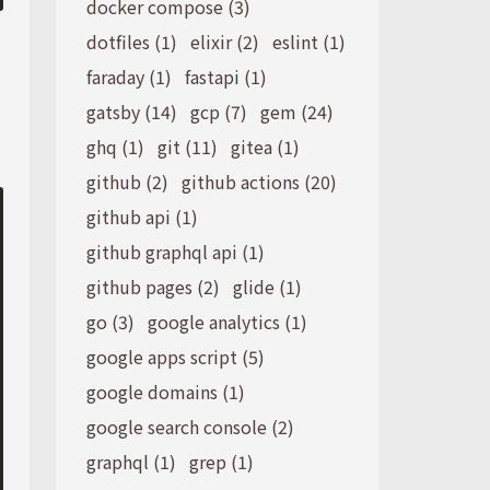
docker compose (3)
dotfiles (1)
elixir (2)
eslint (1)
faraday (1)
fastapi (1)
gatsby (14)
gcp (7)
gem (24)
ghq (1)
git (11)
gitea (1)
github (2)
github actions (20)
github api (1)
github graphql api (1)
github pages (2)
glide (1)
go (3)
google analytics (1)
google apps script (5)
google domains (1)
google search console (2)
graphql (1)
grep (1)