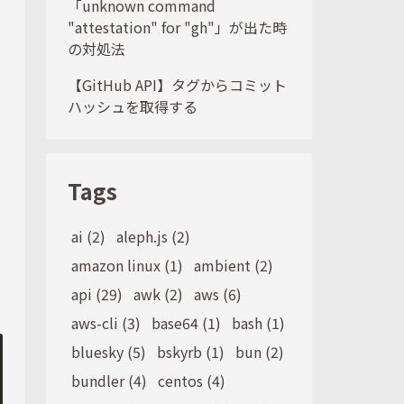
「unknown command
"attestation" for "gh"」が出た時
の対処法
【GitHub API】タグからコミット
ハッシュを取得する
Tags
ai (2)
aleph.js (2)
amazon linux (1)
ambient (2)
api (29)
awk (2)
aws (6)
aws-cli (3)
base64 (1)
bash (1)
bluesky (5)
bskyrb (1)
bun (2)
bundler (4)
centos (4)