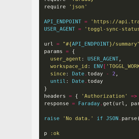
require 
'json'
API_ENDPOINT
=
'https://api.tr
USER_AGENT
=
'toggl-sync-statu
url 
=
"
#{
API_ENDPOINT
}
/summary
params 
=
user_agent
: 
USER_AGENT
workspace_id
: 
ENV
[
'TOGGL_WOR
since
: 
Date
.
today 
-
2
until
: 
Date
.
headers 
=
 { 
'Authorization'
=>
response 
=
Faraday
.
raise
'No data.'
if
JSON
.
parse
p 
:ok