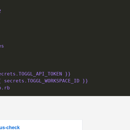
2
es
ecrets.TOGGL_API_TOKEN }}
{ secrets.TOGGL_WORKSPACE_ID }}
p.rb