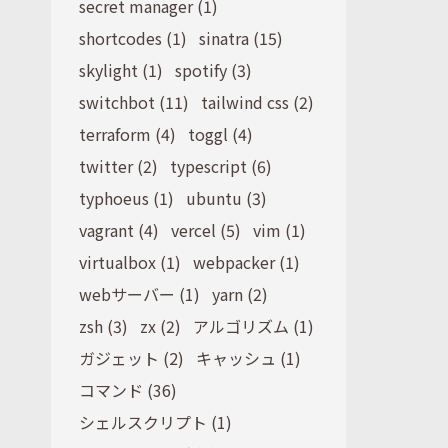
secret manager (1)
shortcodes (1)
sinatra (15)
skylight (1)
spotify (3)
switchbot (11)
tailwind css (2)
terraform (4)
toggl (4)
twitter (2)
typescript (6)
typhoeus (1)
ubuntu (3)
vagrant (4)
vercel (5)
vim (1)
virtualbox (1)
webpacker (1)
webサーバー (1)
yarn (2)
zsh (3)
zx (2)
アルゴリズム (1)
ガジェット (2)
キャッシュ (1)
コマンド (36)
シェルスクリプト (1)