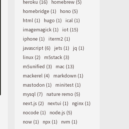
heroku (16)
homebrew (5)
homebridge (1)
hono (5)
html (1)
hugo (1)
ical (1)
imagemagick (1)
iot (15)
iphone (1)
iterm2 (1)
javascript (6)
jets (1)
jq (1)
linux (2)
m5stack (3)
m5unified (3)
mac (13)
mackerel (4)
markdown (1)
mastodon (1)
minitest (1)
mysql (7)
nature remo (5)
next.js (2)
nextui (1)
nginx (1)
nocode (1)
node.js (5)
now (1)
npx (1)
nvm (1)