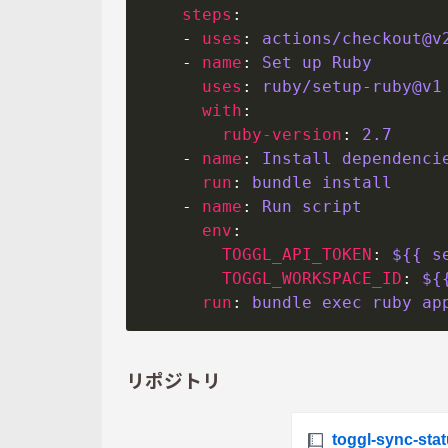
steps
    - 
uses
: 
actions/checkout@v
    - 
name
: 
Set up Ruby
uses
: 
ruby/setup-ruby@v1
with
ruby-version
: 
2.7
    - 
name
: 
Install dependenci
run
: 
bundle install
    - 
name
: 
Run script
env
TOGGL_API_TOKEN
: 
${{ s
TOGGL_WORKSPACE_ID
: 
${
run
: 
bundle exec ruby ap
リポジトリ