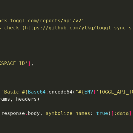
ack.toggl.com/reports/api/v2'
s-check (https://github.com/ytkg/toggl-sync-s
"
KSPACE_ID'
]
"Basic 
#{
Base64
.
encode64(
"
#{
ENV
[
'TOGGL_API_T
(response
.
body, 
symbolize_names
: 
true
)
[
:data
]