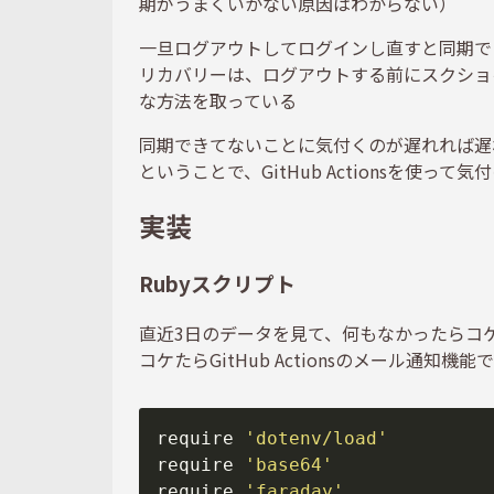
期がうまくいかない原因はわからない）
一旦ログアウトしてログインし直すと同期で
リカバリーは、ログアウトする前にスクショ
な方法を取っている
同期できてないことに気付くのが遅れれば遅
ということで、GitHub Actionsを使っ
実装
Rubyスクリプト
直近3日のデータを見て、何もなかったらコ
コケたらGitHub Actionsのメール通知機
require 
'dotenv/load'
require 
'base64'
require 
'faraday'