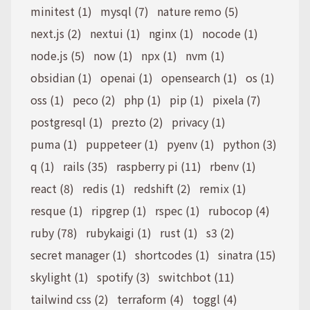
minitest (1)
mysql (7)
nature remo (5)
next.js (2)
nextui (1)
nginx (1)
nocode (1)
node.js (5)
now (1)
npx (1)
nvm (1)
obsidian (1)
openai (1)
opensearch (1)
os (1)
oss (1)
peco (2)
php (1)
pip (1)
pixela (7)
postgresql (1)
prezto (2)
privacy (1)
puma (1)
puppeteer (1)
pyenv (1)
python (3)
q (1)
rails (35)
raspberry pi (11)
rbenv (1)
react (8)
redis (1)
redshift (2)
remix (1)
resque (1)
ripgrep (1)
rspec (1)
rubocop (4)
ruby (78)
rubykaigi (1)
rust (1)
s3 (2)
secret manager (1)
shortcodes (1)
sinatra (15)
skylight (1)
spotify (3)
switchbot (11)
tailwind css (2)
terraform (4)
toggl (4)