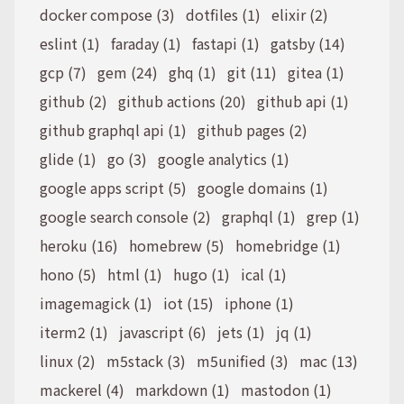
docker compose (3)
dotfiles (1)
elixir (2)
eslint (1)
faraday (1)
fastapi (1)
gatsby (14)
gcp (7)
gem (24)
ghq (1)
git (11)
gitea (1)
github (2)
github actions (20)
github api (1)
github graphql api (1)
github pages (2)
glide (1)
go (3)
google analytics (1)
google apps script (5)
google domains (1)
google search console (2)
graphql (1)
grep (1)
heroku (16)
homebrew (5)
homebridge (1)
hono (5)
html (1)
hugo (1)
ical (1)
imagemagick (1)
iot (15)
iphone (1)
iterm2 (1)
javascript (6)
jets (1)
jq (1)
linux (2)
m5stack (3)
m5unified (3)
mac (13)
mackerel (4)
markdown (1)
mastodon (1)