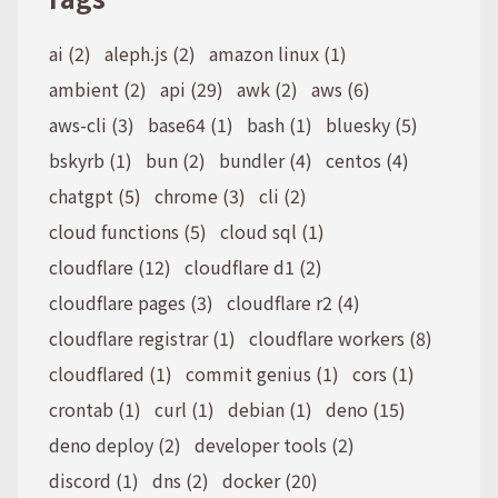
ai (2)
aleph.js (2)
amazon linux (1)
ambient (2)
api (29)
awk (2)
aws (6)
aws-cli (3)
base64 (1)
bash (1)
bluesky (5)
bskyrb (1)
bun (2)
bundler (4)
centos (4)
chatgpt (5)
chrome (3)
cli (2)
cloud functions (5)
cloud sql (1)
cloudflare (12)
cloudflare d1 (2)
cloudflare pages (3)
cloudflare r2 (4)
cloudflare registrar (1)
cloudflare workers (8)
cloudflared (1)
commit genius (1)
cors (1)
crontab (1)
curl (1)
debian (1)
deno (15)
deno deploy (2)
developer tools (2)
discord (1)
dns (2)
docker (20)