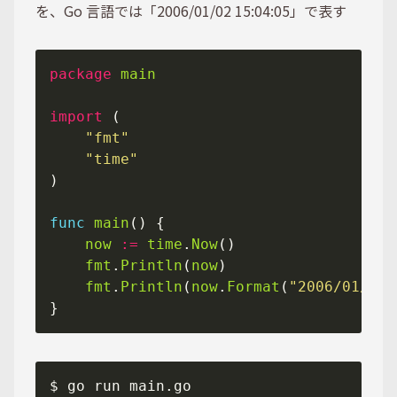
を、Go 言語では「2006/01/02 15:04:05」で表す
package
main
import
"fmt"
"time"
func
main
now
:=
time
.
Now
fmt
.
Println
(
now
fmt
.
Println
(
now
.
Format
(
"2006/01/02 