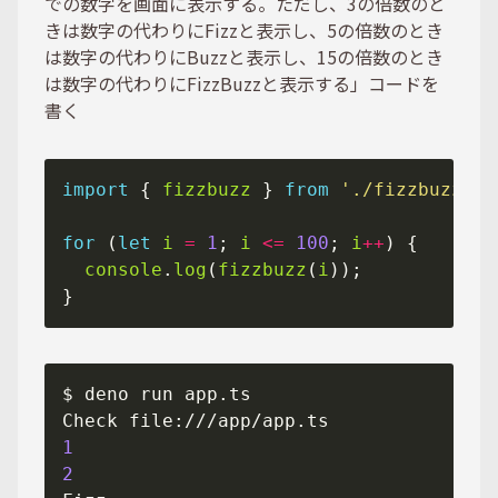
での数字を画面に表示する。ただし、3の倍数のと
きは数字の代わりにFizzと表示し、5の倍数のとき
は数字の代わりにBuzzと表示し、15の倍数のとき
は数字の代わりにFizzBuzzと表示する」コードを
書く
import
 { 
fizzbuzz
 } 
from
'./fizzbuzz.ts
for
 (
let
i
=
1
; 
i
<=
100
; 
i
++
console
.
log
(
fizzbuzz
(
i
1
2