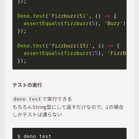
Deno
.
test
(
'fizzbuzz(5)'
, () 
=>
assertEquals
(
fizzbuzz
(
5
), 
'Buzz'
Deno
.
test
(
'fizzbuzz(15)'
, () 
=>
assertEquals
(
fizzbuzz
(
15
), 
'FizzBuzz'
テストの実行
で実行できる
deno test
もちろんString型にして返すだけなので、1の場合
しかテストは通らない