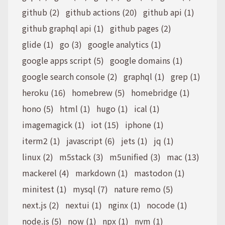
github (2)
github actions (20)
github api (1)
github graphql api (1)
github pages (2)
glide (1)
go (3)
google analytics (1)
google apps script (5)
google domains (1)
google search console (2)
graphql (1)
grep (1)
heroku (16)
homebrew (5)
homebridge (1)
hono (5)
html (1)
hugo (1)
ical (1)
imagemagick (1)
iot (15)
iphone (1)
iterm2 (1)
javascript (6)
jets (1)
jq (1)
linux (2)
m5stack (3)
m5unified (3)
mac (13)
mackerel (4)
markdown (1)
mastodon (1)
minitest (1)
mysql (7)
nature remo (5)
next.js (2)
nextui (1)
nginx (1)
nocode (1)
node.js (5)
now (1)
npx (1)
nvm (1)