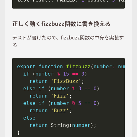
正しく動くfizzbuzz関数に書き換える
テストが書けたので、fizzbuzz関数の中身を実装す
る
export
function
fizzbuzz
(
number
:
number
if
 (
number
%
15
==
0
return
'FizzBuzz'
else
if
 (
number
%
3
==
0
return
'Fizz'
else
if
 (
number
%
5
==
0
return
'Buzz'
else
return
 String(
number