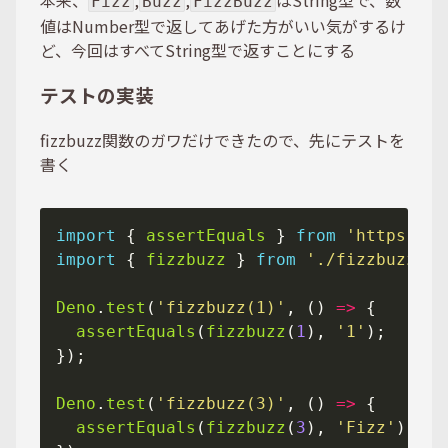
本来、
,
,
はString型で、数
Fizz
Buzz
FizzBuzz
値はNumber型で返してあげた方がいい気がするけ
ど、今回はすべてString型で返すことにする
テストの実装
fizzbuzz関数のガワだけできたので、先にテストを
書く
import
 { 
assertEquals
 } 
from
'https://d
import
 { 
fizzbuzz
 } 
from
'./fizzbuzz.ts
Deno
.
test
(
'fizzbuzz(1)'
, () 
=>
assertEquals
(
fizzbuzz
(
1
), 
'1'
Deno
.
test
(
'fizzbuzz(3)'
, () 
=>
assertEquals
(
fizzbuzz
(
3
), 
'Fizz'