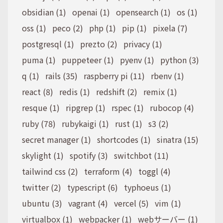
obsidian (1)
openai (1)
opensearch (1)
os (1)
oss (1)
peco (2)
php (1)
pip (1)
pixela (7)
postgresql (1)
prezto (2)
privacy (1)
puma (1)
puppeteer (1)
pyenv (1)
python (3)
q (1)
rails (35)
raspberry pi (11)
rbenv (1)
react (8)
redis (1)
redshift (2)
remix (1)
resque (1)
ripgrep (1)
rspec (1)
rubocop (4)
ruby (78)
rubykaigi (1)
rust (1)
s3 (2)
secret manager (1)
shortcodes (1)
sinatra (15)
skylight (1)
spotify (3)
switchbot (11)
tailwind css (2)
terraform (4)
toggl (4)
twitter (2)
typescript (6)
typhoeus (1)
ubuntu (3)
vagrant (4)
vercel (5)
vim (1)
virtualbox (1)
webpacker (1)
webサーバー (1)