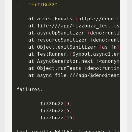
+   
"FizzBuzz"
    at assertEquals 
(
https://deno.land/
    at asyncOpSanitizer 
(
deno:runtime/j
    at resourceSanitizer 
(
deno:runtime/
    at Object.exitSanitizer 
[
as fn
]
(
de
    at TestRunner.
[
Symbol.asyncIterator
    at AsyncGenerator.next 
(
<anonymous>
    at Object.runTests 
(
deno:runtime/js
        fizzbuzz
(
3
)
        fizzbuzz
(
5
)
        fizzbuzz
(
15
)
test result: FAILED. 
1
 passed; 
3
 failed