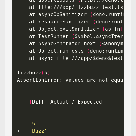
    at asyncOpSanitizer 
(
deno:runtime/j
    at resourceSanitizer 
(
deno:runtime/
    at Object.exitSanitizer 
[
as fn
]
(
de
    at TestRunner.
[
Symbol.asyncIterator
    at AsyncGenerator.next 
(
<anonymous>
    at Object.runTests 
(
deno:runtime/js
fizzbuzz
(
5
)
[
Diff
]
-   
"5"
+   
"Buzz"