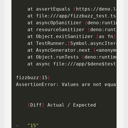
    at assertEquals 
(
https://deno.land/
    at asyncOpSanitizer 
(
deno:runtime/j
    at resourceSanitizer 
(
deno:runtime/
    at Object.exitSanitizer 
[
as fn
]
(
de
    at TestRunner.
[
Symbol.asyncIterator
    at AsyncGenerator.next 
(
<anonymous>
    at Object.runTests 
(
deno:runtime/js
fizzbuzz
(
15
)
[
Diff
]
-   
"15"