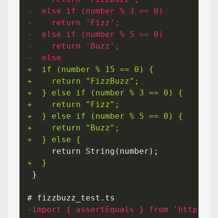
-import { assertEquals } from 'https://