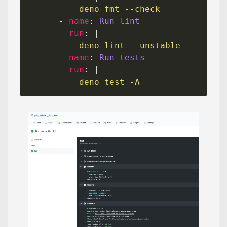
          deno fmt --check
      - 
name
: 
Run lint
run
: |
          deno lint --unstable
      - 
name
: 
Run tests
run
: |
          deno test -A