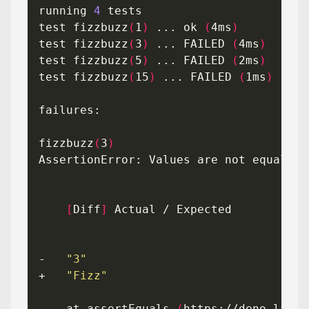
running 
4
test fizzbuzz
(
1
)
 ... ok 
(
4ms
)
test fizzbuzz
(
3
)
 ... FAILED 
(
4ms
)
test fizzbuzz
(
5
)
 ... FAILED 
(
2ms
)
test fizzbuzz
(
15
)
 ... FAILED 
(
1ms
)
fizzbuzz
(
3
)
[
Diff
]
-   
"3"
+   
"Fizz"
    at assertEquals 
(
https://deno.land/