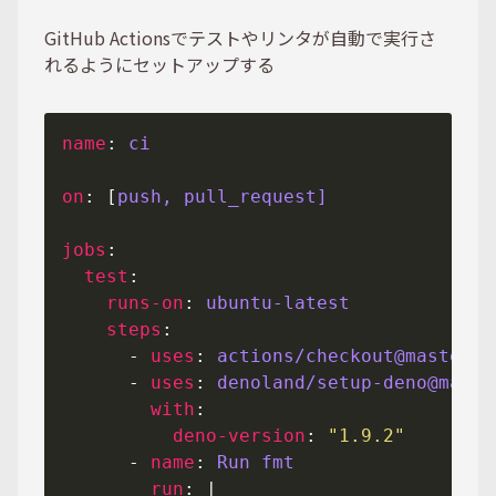
GitHub Actionsでテストやリンタが自動で実行さ
れるようにセットアップする
name
: 
ci
on
: [
push, pull_request]
jobs
test
runs-on
: 
ubuntu-latest
steps
      - 
uses
: 
actions/checkout@master
      - 
uses
: 
denoland/setup-deno@main
with
deno-version
: 
"1.9.2"
      - 
name
: 
Run fmt
run
: |