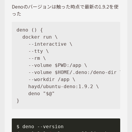
Denoのバージョンは触った時点で最新の1.9.2を使
った
deno () {

  docker run \

    --interactive \

    --tty \

    --rm \

    --volume $PWD:/app \

    --volume $HOME/.deno:/deno-dir \

    --workdir /app \

    hayd/ubuntu-deno:1.9.2 \

    deno "$@"
