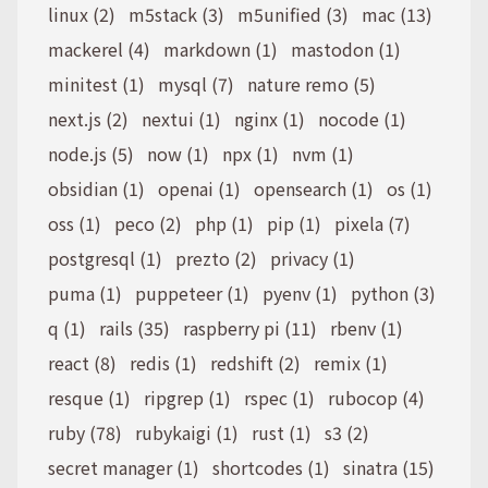
linux (2)
m5stack (3)
m5unified (3)
mac (13)
mackerel (4)
markdown (1)
mastodon (1)
minitest (1)
mysql (7)
nature remo (5)
next.js (2)
nextui (1)
nginx (1)
nocode (1)
node.js (5)
now (1)
npx (1)
nvm (1)
obsidian (1)
openai (1)
opensearch (1)
os (1)
oss (1)
peco (2)
php (1)
pip (1)
pixela (7)
postgresql (1)
prezto (2)
privacy (1)
puma (1)
puppeteer (1)
pyenv (1)
python (3)
q (1)
rails (35)
raspberry pi (11)
rbenv (1)
react (8)
redis (1)
redshift (2)
remix (1)
resque (1)
ripgrep (1)
rspec (1)
rubocop (4)
ruby (78)
rubykaigi (1)
rust (1)
s3 (2)
secret manager (1)
shortcodes (1)
sinatra (15)