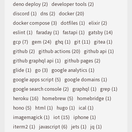
deno deploy (2)
developer tools (2)
discord (1)
dns (2)
docker (20)
docker compose (3)
dotfiles (1)
elixir (2)
eslint (1)
faraday (1)
fastapi (1)
gatsby (14)
gcp (7)
gem (24)
ghq (1)
git (11)
gitea (1)
github (2)
github actions (20)
github api (1)
github graphql api (1)
github pages (2)
glide (1)
go (3)
google analytics (1)
google apps script (5)
google domains (1)
google search console (2)
graphql (1)
grep (1)
heroku (16)
homebrew (5)
homebridge (1)
hono (5)
html (1)
hugo (1)
ical (1)
imagemagick (1)
iot (15)
iphone (1)
iterm2 (1)
javascript (6)
jets (1)
jq (1)