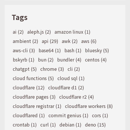
Tags
ai (2)
aleph.js (2)
amazon linux (1)
ambient (2)
api (29)
awk (2)
aws (6)
aws-cli (3)
base64 (1)
bash (1)
bluesky (5)
bskyrb (1)
bun (2)
bundler (4)
centos (4)
chatgpt (5)
chrome (3)
cli (2)
cloud functions (5)
cloud sql (1)
cloudflare (12)
cloudflare d1 (2)
cloudflare pages (3)
cloudflare r2 (4)
cloudflare registrar (1)
cloudflare workers (8)
cloudflared (1)
commit genius (1)
cors (1)
crontab (1)
curl (1)
debian (1)
deno (15)