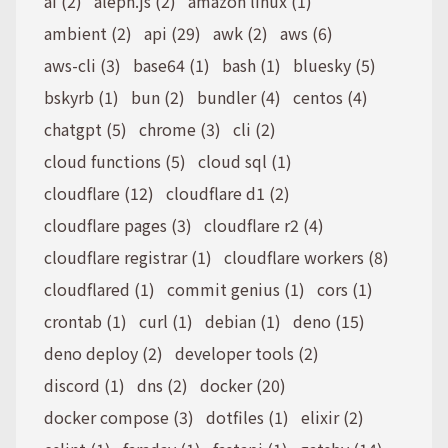
ai (2)
aleph.js (2)
amazon linux (1)
ambient (2)
api (29)
awk (2)
aws (6)
aws-cli (3)
base64 (1)
bash (1)
bluesky (5)
bskyrb (1)
bun (2)
bundler (4)
centos (4)
chatgpt (5)
chrome (3)
cli (2)
cloud functions (5)
cloud sql (1)
cloudflare (12)
cloudflare d1 (2)
cloudflare pages (3)
cloudflare r2 (4)
cloudflare registrar (1)
cloudflare workers (8)
cloudflared (1)
commit genius (1)
cors (1)
crontab (1)
curl (1)
debian (1)
deno (15)
deno deploy (2)
developer tools (2)
discord (1)
dns (2)
docker (20)
docker compose (3)
dotfiles (1)
elixir (2)