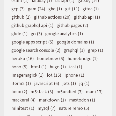
eslint (1)
faraday (1)
fastapi (1)
gatsby (14)
gcp (7)
gem (24)
ghq (1)
git (11)
gitea (1)
github (2)
github actions (20)
github api (1)
github graphql api (1)
github pages (2)
glide (1)
go (3)
google analytics (1)
google apps script (5)
google domains (1)
google search console (2)
graphql (1)
grep (1)
heroku (16)
homebrew (5)
homebridge (1)
hono (5)
html (1)
hugo (1)
ical (1)
imagemagick (1)
iot (15)
iphone (1)
iterm2 (1)
javascript (6)
jets (1)
jq (1)
linux (2)
m5stack (3)
m5unified (3)
mac (13)
mackerel (4)
markdown (1)
mastodon (1)
minitest (1)
mysql (7)
nature remo (5)