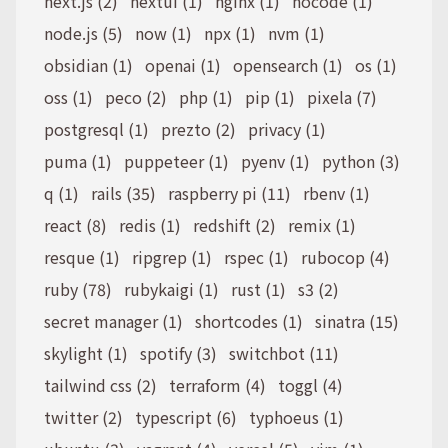
next.js (2)
nextui (1)
nginx (1)
nocode (1)
node.js (5)
now (1)
npx (1)
nvm (1)
obsidian (1)
openai (1)
opensearch (1)
os (1)
oss (1)
peco (2)
php (1)
pip (1)
pixela (7)
postgresql (1)
prezto (2)
privacy (1)
puma (1)
puppeteer (1)
pyenv (1)
python (3)
q (1)
rails (35)
raspberry pi (11)
rbenv (1)
react (8)
redis (1)
redshift (2)
remix (1)
resque (1)
ripgrep (1)
rspec (1)
rubocop (4)
ruby (78)
rubykaigi (1)
rust (1)
s3 (2)
secret manager (1)
shortcodes (1)
sinatra (15)
skylight (1)
spotify (3)
switchbot (11)
tailwind css (2)
terraform (4)
toggl (4)
twitter (2)
typescript (6)
typhoeus (1)