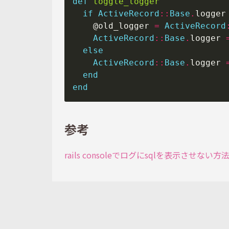
def
toggle_logger
if
ActiveRecord
::
Base
.
    @old_logger 
=
ActiveRecord
ActiveRecord
::
Base
.
logger 
else
ActiveRecord
::
Base
.
logger 
end
end
参考
rails consoleでログにsqlを表示させない方法 -