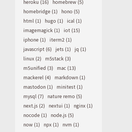
heroku (16)
homebrew (5)
homebridge (1)
hono (5)
html (1)
hugo (1)
ical (1)
imagemagick (1)
iot (15)
iphone (1)
iterm2 (1)
javascript (6)
jets (1)
jq (1)
linux (2)
m5stack (3)
m5unified (3)
mac (13)
mackerel (4)
markdown (1)
mastodon (1)
minitest (1)
mysql (7)
nature remo (5)
next.js (2)
nextui (1)
nginx (1)
nocode (1)
node.js (5)
now (1)
npx (1)
nvm (1)