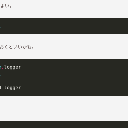
ばよい。
l
おくといいかも。
e
.
l