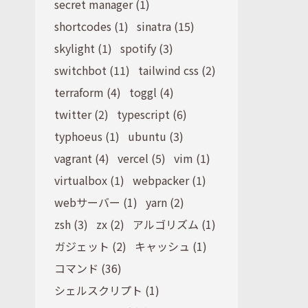
secret manager (1)
shortcodes (1)
sinatra (15)
skylight (1)
spotify (3)
switchbot (11)
tailwind css (2)
terraform (4)
toggl (4)
twitter (2)
typescript (6)
typhoeus (1)
ubuntu (3)
vagrant (4)
vercel (5)
vim (1)
virtualbox (1)
webpacker (1)
webサーバー (1)
yarn (2)
zsh (3)
zx (2)
アルゴリズム (1)
ガジェット (2)
キャッシュ (1)
コマンド (36)
シェルスクリプト (1)