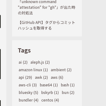
「unknown command
"attestation" for "gh"」が出た時
の対処法
【GitHub API】タグからコミット
ハッシュを取得する
Tags
ai (2)
aleph.js (2)
amazon linux (1)
ambient (2)
api (29)
awk (2)
aws (6)
aws-cli (3)
base64 (1)
bash (1)
bluesky (5)
bskyrb (1)
bun (2)
bundler (4)
centos (4)