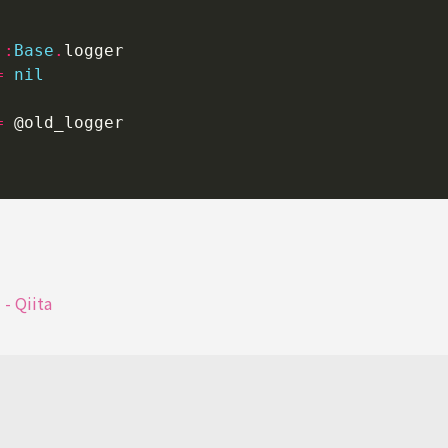
::
Base
.
=
nil
=
 Qiita