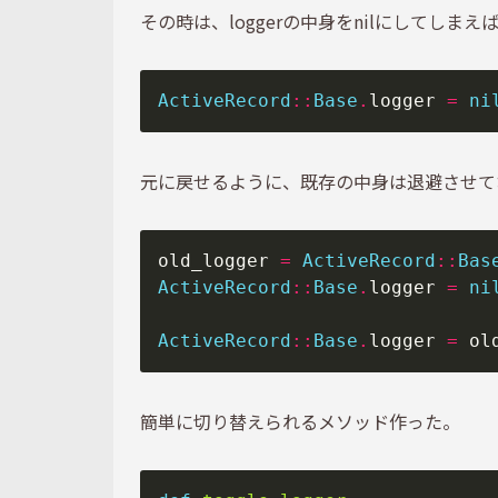
その時は、loggerの中身をnilにしてしまえ
ActiveRecord
::
Base
.
logger 
=
ni
元に戻せるように、既存の中身は退避させて
old_logger 
=
ActiveRecord
::
Bas
ActiveRecord
::
Base
.
logger 
=
ni
ActiveRecord
::
Base
.
logger 
=
簡単に切り替えられるメソッド作った。