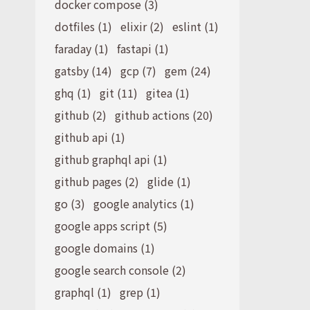
docker compose (3)
dotfiles (1)
elixir (2)
eslint (1)
faraday (1)
fastapi (1)
gatsby (14)
gcp (7)
gem (24)
ghq (1)
git (11)
gitea (1)
github (2)
github actions (20)
github api (1)
github graphql api (1)
github pages (2)
glide (1)
go (3)
google analytics (1)
google apps script (5)
google domains (1)
google search console (2)
graphql (1)
grep (1)