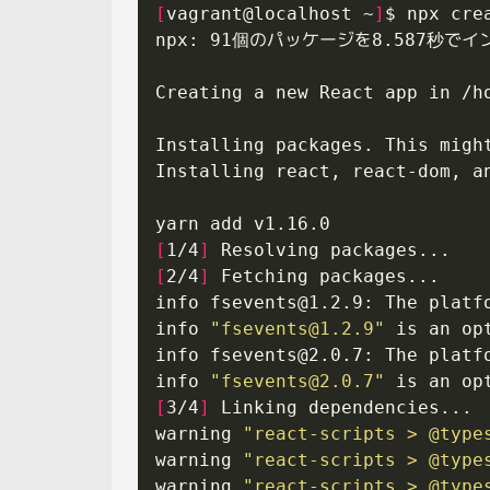
[
vagrant@localhost ~
]
[
1/4
]
[
2/4
]
info 
fsevents@1.2.9
: The platf
info 
"
fsevents@1.2.9
"
info 
fsevents@2.0.7
: The platf
info 
"
fsevents@2.0.7
"
[
3/4
]
warning 
"react-scripts > @type
warning 
"react-scripts > @type
warning 
"react-scripts > @type