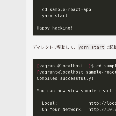
ディレクトリ移動して、
で起
yarn start
[
vagrant@localhost ~
]
[
vagrant@localhost sample-reac