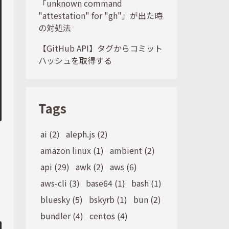
「unknown command
"attestation" for "gh"」が出た時
の対処法
【GitHub API】タグからコミット
ハッシュを取得する
Tags
ai (2)
aleph.js (2)
amazon linux (1)
ambient (2)
api (29)
awk (2)
aws (6)
aws-cli (3)
base64 (1)
bash (1)
bluesky (5)
bskyrb (1)
bun (2)
bundler (4)
centos (4)