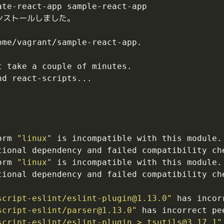
orm 
"linux"
orm 
"linux"
script-eslint/
eslint-plugin@1.13.0
"
 has incor
script-eslint/
parser@1.13.0
"
 has incorrect pe
script-eslint/eslint-plugin > 
tsutils@3.17.1
"