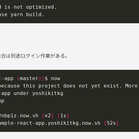
場合は別途ログイン作業がある。
t-app 
(
master
)]
2nbp1z.now.sh 
[
v2
]
[
1s
]
ample-react-app.yoshikitkg.now.sh 
[
52s
]