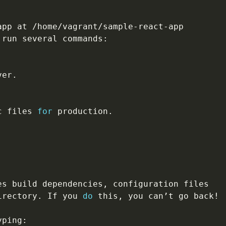
c files 
for
irectory. If you 
do