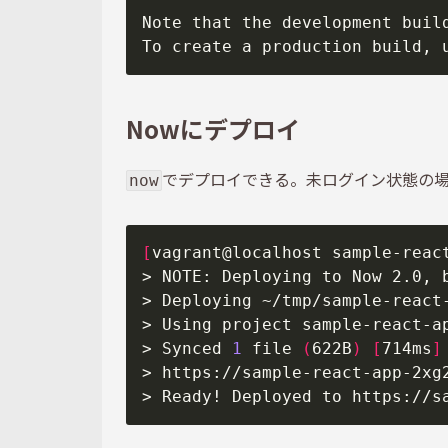
Nowにデプロイ
でデプロイできる。未ログイン状態の
now
[
vagrant@localhost sample-reac
> Synced 
1
 file 
(
622B
)
[
714ms
]
> https://sample-react-app-2xg
> Ready! Deployed to https://s