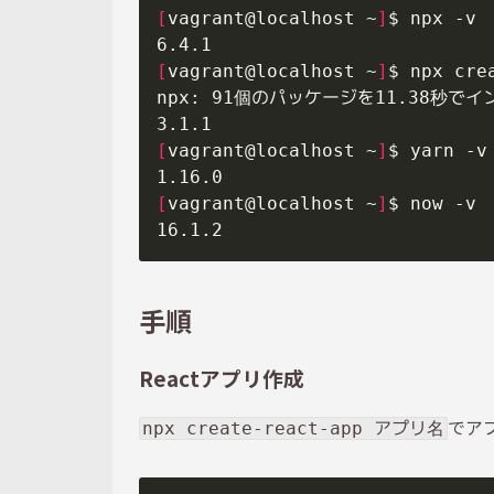
[
vagrant@localhost ~
]
[
vagrant@localhost ~
]
[
vagrant@localhost ~
]
[
vagrant@localhost ~
]
手順
Reactアプリ作成
でア
npx create-react-app アプリ名