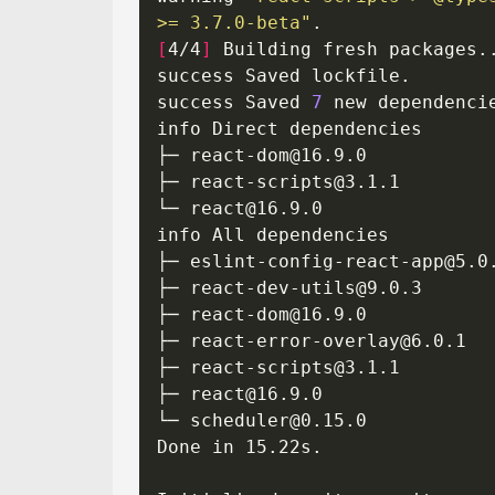
>= 3.7.0-beta"
[
4/4
]
success Saved 
7
├─ 
react-dom@16.9.0
├─ 
react-scripts@3.1.1
└─ 
react@16.9.0
├─ 
eslint-config-react-app@5.0
├─ 
react-dev-utils@9.0.3
├─ 
react-dom@16.9.0
├─ 
react-error-overlay@6.0.1
├─ 
react-scripts@3.1.1
├─ 
react@16.9.0
└─ 
scheduler@0.15.0