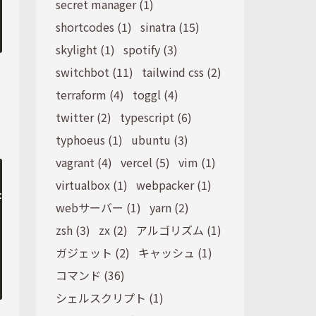
secret manager (1)
shortcodes (1)
sinatra (15)
skylight (1)
spotify (3)
switchbot (11)
tailwind css (2)
terraform (4)
toggl (4)
twitter (2)
typescript (6)
typhoeus (1)
ubuntu (3)
vagrant (4)
vercel (5)
vim (1)
virtualbox (1)
webpacker (1)
webサーバー (1)
yarn (2)
zsh (3)
zx (2)
アルゴリズム (1)
ガジェット (2)
キャッシュ (1)
コマンド (36)
シェルスクリプト (1)