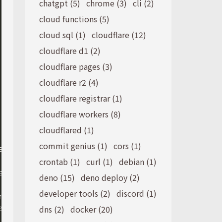
chatgpt (5)
chrome (3)
cli (2)
cloud functions (5)
cloud sql (1)
cloudflare (12)
cloudflare d1 (2)
cloudflare pages (3)
cloudflare r2 (4)
cloudflare registrar (1)
cloudflare workers (8)
cloudflared (1)
commit genius (1)
cors (1)
crontab (1)
curl (1)
debian (1)
deno (15)
deno deploy (2)
developer tools (2)
discord (1)
rect peer dependency 
"eslint@^5.0.0"
dns (2)
docker (20)
er dependency 
"eslint@^5.0.0"
 has unmet peer dependency 