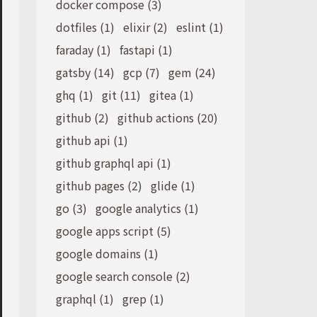
docker compose (3)
dotfiles (1)
elixir (2)
eslint (1)
faraday (1)
fastapi (1)
gatsby (14)
gcp (7)
gem (24)
ghq (1)
git (11)
gitea (1)
github (2)
github actions (20)
github api (1)
github graphql api (1)
github pages (2)
glide (1)
go (3)
google analytics (1)
google apps script (5)
google domains (1)
google search console (2)
graphql (1)
grep (1)