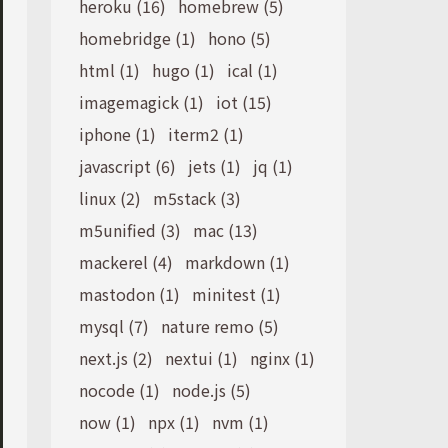
heroku (16)
homebrew (5)
homebridge (1)
hono (5)
html (1)
hugo (1)
ical (1)
imagemagick (1)
iot (15)
iphone (1)
iterm2 (1)
javascript (6)
jets (1)
jq (1)
linux (2)
m5stack (3)
m5unified (3)
mac (13)
mackerel (4)
markdown (1)
mastodon (1)
minitest (1)
mysql (7)
nature remo (5)
next.js (2)
nextui (1)
nginx (1)
nocode (1)
node.js (5)
now (1)
npx (1)
nvm (1)