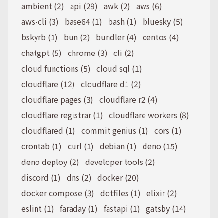
ambient (2)
api (29)
awk (2)
aws (6)
aws-cli (3)
base64 (1)
bash (1)
bluesky (5)
bskyrb (1)
bun (2)
bundler (4)
centos (4)
chatgpt (5)
chrome (3)
cli (2)
cloud functions (5)
cloud sql (1)
cloudflare (12)
cloudflare d1 (2)
cloudflare pages (3)
cloudflare r2 (4)
cloudflare registrar (1)
cloudflare workers (8)
cloudflared (1)
commit genius (1)
cors (1)
crontab (1)
curl (1)
debian (1)
deno (15)
deno deploy (2)
developer tools (2)
discord (1)
dns (2)
docker (20)
docker compose (3)
dotfiles (1)
elixir (2)
eslint (1)
faraday (1)
fastapi (1)
gatsby (14)