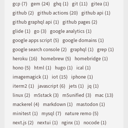
gcp (7)
gem (24)
ghq (1)
git (11)
gitea (1)
github (2)
github actions (20)
github api (1)
github graphql api (1)
github pages (2)
glide (1)
go (3)
google analytics (1)
google apps script (5)
google domains (1)
google search console (2)
graphql (1)
grep (1)
heroku (16)
homebrew (5)
homebridge (1)
hono (5)
html (1)
hugo (1)
ical (1)
imagemagick (1)
iot (15)
iphone (1)
iterm2 (1)
javascript (6)
jets (1)
jq (1)
linux (2)
m5stack (3)
m5unified (3)
mac (13)
mackerel (4)
markdown (1)
mastodon (1)
minitest (1)
mysql (7)
nature remo (5)
next.js (2)
nextui (1)
nginx (1)
nocode (1)