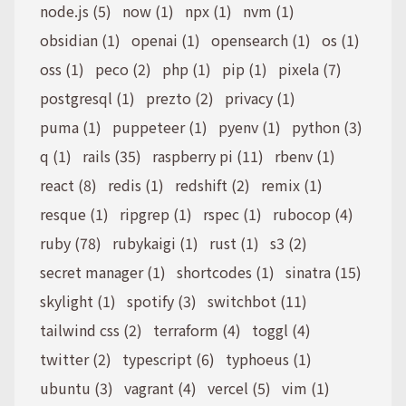
node.js (5)
now (1)
npx (1)
nvm (1)
obsidian (1)
openai (1)
opensearch (1)
os (1)
oss (1)
peco (2)
php (1)
pip (1)
pixela (7)
postgresql (1)
prezto (2)
privacy (1)
puma (1)
puppeteer (1)
pyenv (1)
python (3)
q (1)
rails (35)
raspberry pi (11)
rbenv (1)
react (8)
redis (1)
redshift (2)
remix (1)
resque (1)
ripgrep (1)
rspec (1)
rubocop (4)
ruby (78)
rubykaigi (1)
rust (1)
s3 (2)
secret manager (1)
shortcodes (1)
sinatra (15)
skylight (1)
spotify (3)
switchbot (11)
tailwind css (2)
terraform (4)
toggl (4)
twitter (2)
typescript (6)
typhoeus (1)
ubuntu (3)
vagrant (4)
vercel (5)
vim (1)