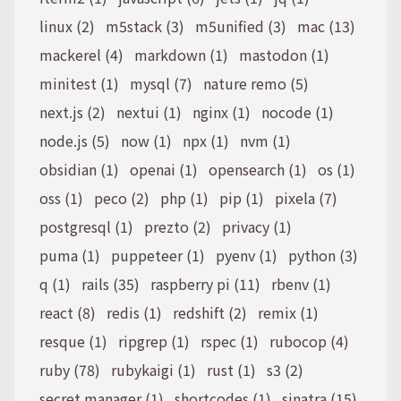
linux (2)
m5stack (3)
m5unified (3)
mac (13)
mackerel (4)
markdown (1)
mastodon (1)
minitest (1)
mysql (7)
nature remo (5)
next.js (2)
nextui (1)
nginx (1)
nocode (1)
node.js (5)
now (1)
npx (1)
nvm (1)
obsidian (1)
openai (1)
opensearch (1)
os (1)
oss (1)
peco (2)
php (1)
pip (1)
pixela (7)
postgresql (1)
prezto (2)
privacy (1)
puma (1)
puppeteer (1)
pyenv (1)
python (3)
q (1)
rails (35)
raspberry pi (11)
rbenv (1)
react (8)
redis (1)
redshift (2)
remix (1)
resque (1)
ripgrep (1)
rspec (1)
rubocop (4)
ruby (78)
rubykaigi (1)
rust (1)
s3 (2)
secret manager (1)
shortcodes (1)
sinatra (15)