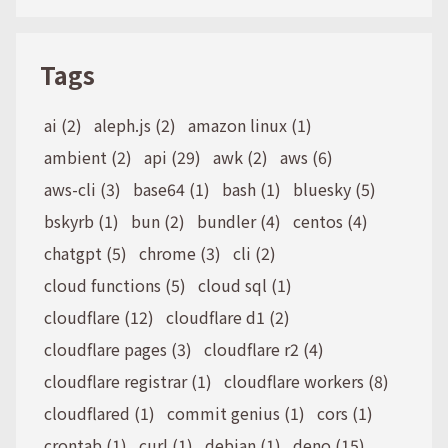
Tags
ai (2)
aleph.js (2)
amazon linux (1)
ambient (2)
api (29)
awk (2)
aws (6)
aws-cli (3)
base64 (1)
bash (1)
bluesky (5)
bskyrb (1)
bun (2)
bundler (4)
centos (4)
chatgpt (5)
chrome (3)
cli (2)
cloud functions (5)
cloud sql (1)
cloudflare (12)
cloudflare d1 (2)
cloudflare pages (3)
cloudflare r2 (4)
cloudflare registrar (1)
cloudflare workers (8)
cloudflared (1)
commit genius (1)
cors (1)
crontab (1)
curl (1)
debian (1)
deno (15)