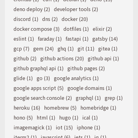
deno deploy (2)
developer tools (2)
discord (1)
dns (2)
docker (20)
docker compose (3)
dotfiles (1)
elixir (2)
eslint (1)
faraday (1)
fastapi (1)
gatsby (14)
gcp (7)
gem (24)
ghq (1)
git (11)
gitea (1)
github (2)
github actions (20)
github api (1)
github graphql api (1)
github pages (2)
glide (1)
go (3)
google analytics (1)
google apps script (5)
google domains (1)
google search console (2)
graphql (1)
grep (1)
heroku (16)
homebrew (5)
homebridge (1)
hono (5)
html (1)
hugo (1)
ical (1)
imagemagick (1)
iot (15)
iphone (1)
iterm2 (1)
javascript (6)
jets (1)
jq (1)