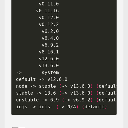
node -> stable 
(
-> v13.6.0
)
(
default
)
stable -> 13.6 
(
-> v13.6.0
)
(
default
)
unstable -> 6.9 
(
-> v6.9.2
)
(
default
)
iojs -> iojs- 
(
-> N/A
)
(
default
)