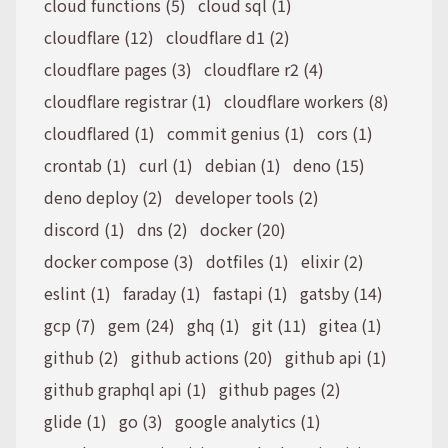
cloud functions (5)
cloud sql (1)
cloudflare (12)
cloudflare d1 (2)
cloudflare pages (3)
cloudflare r2 (4)
cloudflare registrar (1)
cloudflare workers (8)
cloudflared (1)
commit genius (1)
cors (1)
crontab (1)
curl (1)
debian (1)
deno (15)
deno deploy (2)
developer tools (2)
discord (1)
dns (2)
docker (20)
docker compose (3)
dotfiles (1)
elixir (2)
eslint (1)
faraday (1)
fastapi (1)
gatsby (14)
gcp (7)
gem (24)
ghq (1)
git (11)
gitea (1)
github (2)
github actions (20)
github api (1)
github graphql api (1)
github pages (2)
glide (1)
go (3)
google analytics (1)