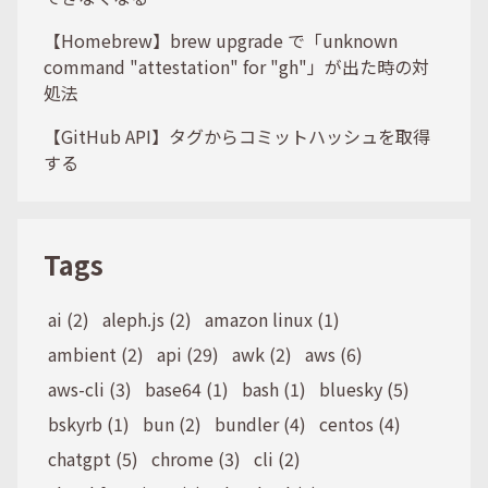
【Homebrew】brew upgrade で「unknown
command "attestation" for "gh"」が出た時の対
処法
【GitHub API】タグからコミットハッシュを取得
する
Tags
ai (2)
aleph.js (2)
amazon linux (1)
ambient (2)
api (29)
awk (2)
aws (6)
aws-cli (3)
base64 (1)
bash (1)
bluesky (5)
bskyrb (1)
bun (2)
bundler (4)
centos (4)
chatgpt (5)
chrome (3)
cli (2)