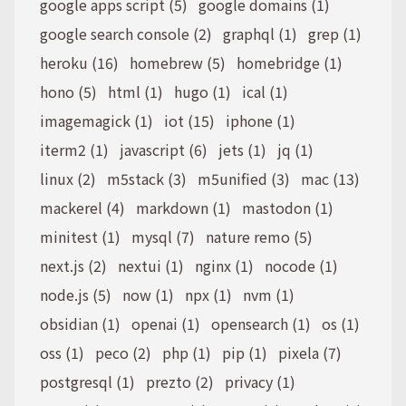
google apps script (5)
google domains (1)
google search console (2)
graphql (1)
grep (1)
heroku (16)
homebrew (5)
homebridge (1)
hono (5)
html (1)
hugo (1)
ical (1)
imagemagick (1)
iot (15)
iphone (1)
iterm2 (1)
javascript (6)
jets (1)
jq (1)
linux (2)
m5stack (3)
m5unified (3)
mac (13)
mackerel (4)
markdown (1)
mastodon (1)
minitest (1)
mysql (7)
nature remo (5)
next.js (2)
nextui (1)
nginx (1)
nocode (1)
node.js (5)
now (1)
npx (1)
nvm (1)
obsidian (1)
openai (1)
opensearch (1)
os (1)
oss (1)
peco (2)
php (1)
pip (1)
pixela (7)
postgresql (1)
prezto (2)
privacy (1)