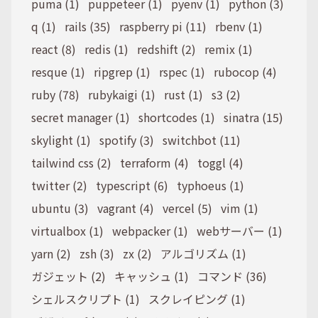
puma (1)
puppeteer (1)
pyenv (1)
python (3)
q (1)
rails (35)
raspberry pi (11)
rbenv (1)
react (8)
redis (1)
redshift (2)
remix (1)
resque (1)
ripgrep (1)
rspec (1)
rubocop (4)
ruby (78)
rubykaigi (1)
rust (1)
s3 (2)
secret manager (1)
shortcodes (1)
sinatra (15)
skylight (1)
spotify (3)
switchbot (11)
tailwind css (2)
terraform (4)
toggl (4)
twitter (2)
typescript (6)
typhoeus (1)
ubuntu (3)
vagrant (4)
vercel (5)
vim (1)
virtualbox (1)
webpacker (1)
webサーバー (1)
yarn (2)
zsh (3)
zx (2)
アルゴリズム (1)
ガジェット (2)
キャッシュ (1)
コマンド (36)
シェルスクリプト (1)
スクレイピング (1)