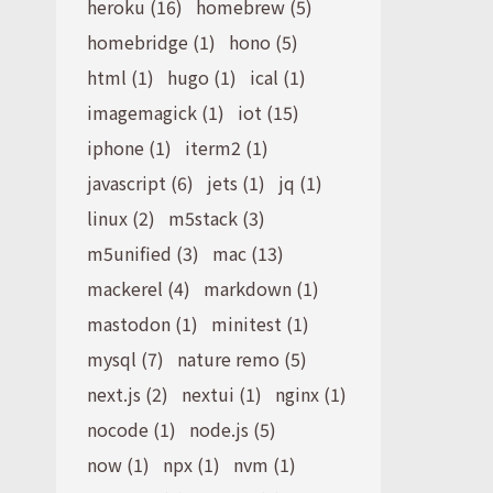
heroku (16)
homebrew (5)
homebridge (1)
hono (5)
html (1)
hugo (1)
ical (1)
imagemagick (1)
iot (15)
iphone (1)
iterm2 (1)
javascript (6)
jets (1)
jq (1)
linux (2)
m5stack (3)
m5unified (3)
mac (13)
mackerel (4)
markdown (1)
mastodon (1)
minitest (1)
mysql (7)
nature remo (5)
next.js (2)
nextui (1)
nginx (1)
nocode (1)
node.js (5)
now (1)
npx (1)
nvm (1)