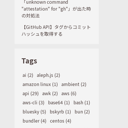
「unknown command
"attestation" for "gh"」が出た時
の対処法
【GitHub API】タグからコミット
ハッシュを取得する
Tags
ai (2)
aleph.js (2)
amazon linux (1)
ambient (2)
api (29)
awk (2)
aws (6)
aws-cli (3)
base64 (1)
bash (1)
bluesky (5)
bskyrb (1)
bun (2)
bundler (4)
centos (4)