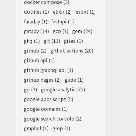
docker compose (3)
dotfiles (1)
elixir (2)
eslint (1)
faraday (1)
fastapi (1)
gatsby (14)
gcp (7)
gem (24)
ghq (1)
git (11)
gitea (1)
github (2)
github actions (20)
github api (1)
github graphql api (1)
github pages (2)
glide (1)
go (3)
google analytics (1)
google apps script (5)
google domains (1)
google search console (2)
graphql (1)
grep (1)