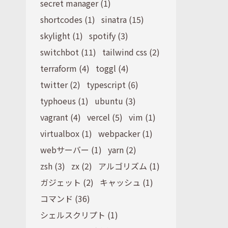
secret manager (1)
shortcodes (1)
sinatra (15)
skylight (1)
spotify (3)
switchbot (11)
tailwind css (2)
terraform (4)
toggl (4)
twitter (2)
typescript (6)
typhoeus (1)
ubuntu (3)
vagrant (4)
vercel (5)
vim (1)
virtualbox (1)
webpacker (1)
webサーバー (1)
yarn (2)
zsh (3)
zx (2)
アルゴリズム (1)
ガジェット (2)
キャッシュ (1)
コマンド (36)
シェルスクリプト (1)