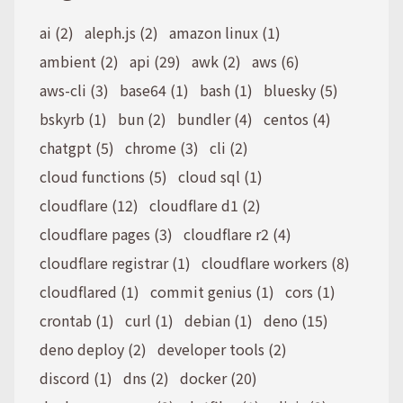
ai (2)
aleph.js (2)
amazon linux (1)
ambient (2)
api (29)
awk (2)
aws (6)
aws-cli (3)
base64 (1)
bash (1)
bluesky (5)
bskyrb (1)
bun (2)
bundler (4)
centos (4)
chatgpt (5)
chrome (3)
cli (2)
cloud functions (5)
cloud sql (1)
cloudflare (12)
cloudflare d1 (2)
cloudflare pages (3)
cloudflare r2 (4)
cloudflare registrar (1)
cloudflare workers (8)
cloudflared (1)
commit genius (1)
cors (1)
crontab (1)
curl (1)
debian (1)
deno (15)
deno deploy (2)
developer tools (2)
discord (1)
dns (2)
docker (20)