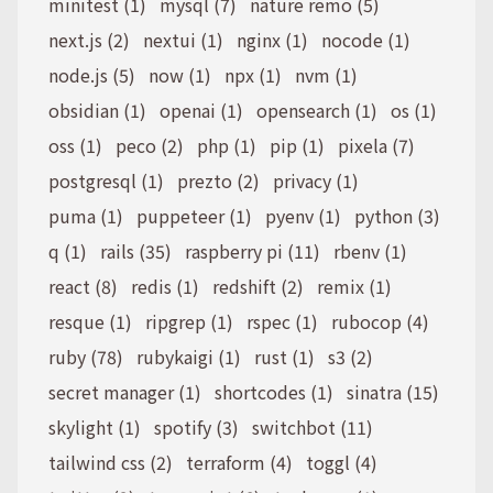
minitest (1)
mysql (7)
nature remo (5)
next.js (2)
nextui (1)
nginx (1)
nocode (1)
node.js (5)
now (1)
npx (1)
nvm (1)
obsidian (1)
openai (1)
opensearch (1)
os (1)
oss (1)
peco (2)
php (1)
pip (1)
pixela (7)
postgresql (1)
prezto (2)
privacy (1)
puma (1)
puppeteer (1)
pyenv (1)
python (3)
q (1)
rails (35)
raspberry pi (11)
rbenv (1)
react (8)
redis (1)
redshift (2)
remix (1)
resque (1)
ripgrep (1)
rspec (1)
rubocop (4)
ruby (78)
rubykaigi (1)
rust (1)
s3 (2)
secret manager (1)
shortcodes (1)
sinatra (15)
skylight (1)
spotify (3)
switchbot (11)
tailwind css (2)
terraform (4)
toggl (4)