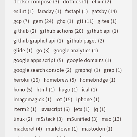
docker compose (3)
dotfiles (1)
elixir (2)
eslint (1)
faraday (1)
fastapi (1)
gatsby (14)
gcp (7)
gem (24)
ghq (1)
git (11)
gitea (1)
github (2)
github actions (20)
github api (1)
github graphql api (1)
github pages (2)
glide (1)
go (3)
google analytics (1)
google apps script (5)
google domains (1)
google search console (2)
graphql (1)
grep (1)
heroku (16)
homebrew (5)
homebridge (1)
hono (5)
html (1)
hugo (1)
ical (1)
imagemagick (1)
iot (15)
iphone (1)
iterm2 (1)
javascript (6)
jets (1)
jq (1)
linux (2)
m5stack (3)
m5unified (3)
mac (13)
mackerel (4)
markdown (1)
mastodon (1)