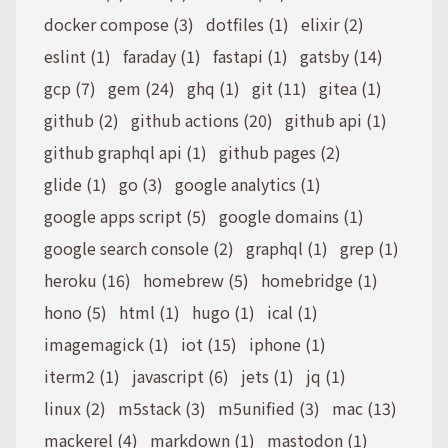
docker compose (3)
dotfiles (1)
elixir (2)
eslint (1)
faraday (1)
fastapi (1)
gatsby (14)
gcp (7)
gem (24)
ghq (1)
git (11)
gitea (1)
github (2)
github actions (20)
github api (1)
github graphql api (1)
github pages (2)
glide (1)
go (3)
google analytics (1)
google apps script (5)
google domains (1)
google search console (2)
graphql (1)
grep (1)
heroku (16)
homebrew (5)
homebridge (1)
hono (5)
html (1)
hugo (1)
ical (1)
imagemagick (1)
iot (15)
iphone (1)
iterm2 (1)
javascript (6)
jets (1)
jq (1)
linux (2)
m5stack (3)
m5unified (3)
mac (13)
mackerel (4)
markdown (1)
mastodon (1)