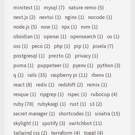
minitest (1)
mysql (7)
nature remo (5)
next.js (2)
nextui (1)
nginx (1)
nocode (1)
node.js (5)
now (1)
npx (1)
nvm (1)
obsidian (1)
openai (1)
opensearch (1)
os (1)
oss (1)
peco (2)
php (1)
pip (1)
pixela (7)
postgresql (1)
prezto (2)
privacy (1)
puma (1)
puppeteer (1)
pyenv (1)
python (3)
q (1)
rails (35)
raspberry pi (11)
rbenv (1)
react (8)
redis (1)
redshift (2)
remix (1)
resque (1)
ripgrep (1)
rspec (1)
rubocop (4)
ruby (78)
rubykaigi (1)
rust (1)
s3 (2)
secret manager (1)
shortcodes (1)
sinatra (15)
skylight (1)
spotify (3)
switchbot (11)
tailwind css (2)
terraform (4)
toggl (4)