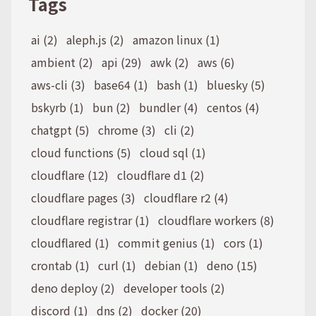
Tags
ai (2)
aleph.js (2)
amazon linux (1)
ambient (2)
api (29)
awk (2)
aws (6)
aws-cli (3)
base64 (1)
bash (1)
bluesky (5)
bskyrb (1)
bun (2)
bundler (4)
centos (4)
chatgpt (5)
chrome (3)
cli (2)
cloud functions (5)
cloud sql (1)
cloudflare (12)
cloudflare d1 (2)
cloudflare pages (3)
cloudflare r2 (4)
cloudflare registrar (1)
cloudflare workers (8)
cloudflared (1)
commit genius (1)
cors (1)
crontab (1)
curl (1)
debian (1)
deno (15)
deno deploy (2)
developer tools (2)
discord (1)
dns (2)
docker (20)