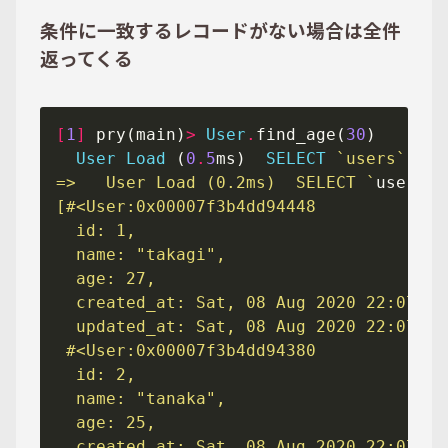
条件に一致するレコードがない場合は全件
返ってくる
[
1
]
 pry(main)
>
User
.
find_age(
30
User
Load
 (
0
.
5
ms)  
SELECT
`users`
.
* 
F
=>   User Load (0.2ms)  SELECT `
users
`.