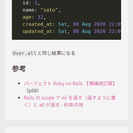
  id: 
3
  name: 
"sato"
age
: 
32
created_at
: 
Sat
, 
08
Aug
2020
22
:
09
:
52
updated_at
: 
Sat
, 
08
Aug
2020
22
:
09
:
52
と同じ結果になる
User.all
参考
パーフェクト Ruby on Rails 【増補改訂版】
（p58）
Rails の scope で nil を返す（返すように書
く）と all が返る - 約束の地