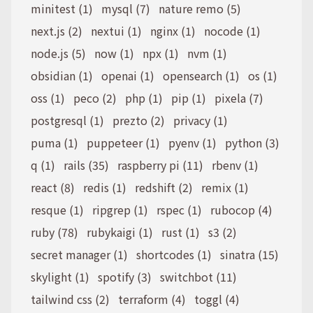
minitest (1)
mysql (7)
nature remo (5)
next.js (2)
nextui (1)
nginx (1)
nocode (1)
node.js (5)
now (1)
npx (1)
nvm (1)
obsidian (1)
openai (1)
opensearch (1)
os (1)
oss (1)
peco (2)
php (1)
pip (1)
pixela (7)
postgresql (1)
prezto (2)
privacy (1)
puma (1)
puppeteer (1)
pyenv (1)
python (3)
q (1)
rails (35)
raspberry pi (11)
rbenv (1)
react (8)
redis (1)
redshift (2)
remix (1)
resque (1)
ripgrep (1)
rspec (1)
rubocop (4)
ruby (78)
rubykaigi (1)
rust (1)
s3 (2)
secret manager (1)
shortcodes (1)
sinatra (15)
skylight (1)
spotify (3)
switchbot (11)
tailwind css (2)
terraform (4)
toggl (4)