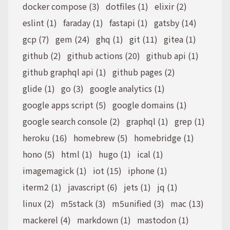
docker compose (3)
dotfiles (1)
elixir (2)
eslint (1)
faraday (1)
fastapi (1)
gatsby (14)
gcp (7)
gem (24)
ghq (1)
git (11)
gitea (1)
github (2)
github actions (20)
github api (1)
github graphql api (1)
github pages (2)
glide (1)
go (3)
google analytics (1)
google apps script (5)
google domains (1)
google search console (2)
graphql (1)
grep (1)
heroku (16)
homebrew (5)
homebridge (1)
hono (5)
html (1)
hugo (1)
ical (1)
imagemagick (1)
iot (15)
iphone (1)
iterm2 (1)
javascript (6)
jets (1)
jq (1)
linux (2)
m5stack (3)
m5unified (3)
mac (13)
mackerel (4)
markdown (1)
mastodon (1)