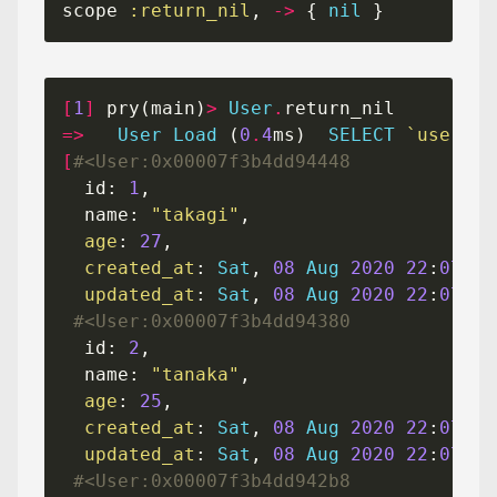
scope 
:return_nil
, 
->
 { 
nil
[
1
]
 pry(main)
>
User
.
=>
User
Load
 (
0
.
4
ms)  
SELECT
`users`
.
[
#<User:0x00007f3b4dd94448
  id: 
1
  name: 
"takagi"
age
: 
27
created_at
: 
Sat
, 
08
Aug
2020
22
:
07
:
38
updated_at
: 
Sat
, 
08
Aug
2020
22
:
07
:
38
#<User:0x00007f3b4dd94380
  id: 
2
  name: 
"tanaka"
age
: 
25
created_at
: 
Sat
, 
08
Aug
2020
22
:
07
:
53
updated_at
: 
Sat
, 
08
Aug
2020
22
:
07
:
53
#<User:0x00007f3b4dd942b8