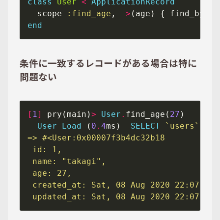
class
User
<
ApplicationRecord
  scope 
:find_age
, 
->
(age) { find_by(
ag
end
条件に一致するレコードがある場合は特に
問題ない
[
1
]
 pry(main)
>
User
.
find_age(
27
User
Load
 (
0
.
4
ms)  
SELECT
`users`
.
* 
F