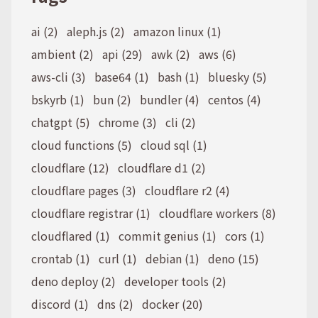
ai (2)
aleph.js (2)
amazon linux (1)
ambient (2)
api (29)
awk (2)
aws (6)
aws-cli (3)
base64 (1)
bash (1)
bluesky (5)
bskyrb (1)
bun (2)
bundler (4)
centos (4)
chatgpt (5)
chrome (3)
cli (2)
cloud functions (5)
cloud sql (1)
cloudflare (12)
cloudflare d1 (2)
cloudflare pages (3)
cloudflare r2 (4)
cloudflare registrar (1)
cloudflare workers (8)
cloudflared (1)
commit genius (1)
cors (1)
crontab (1)
curl (1)
debian (1)
deno (15)
deno deploy (2)
developer tools (2)
discord (1)
dns (2)
docker (20)